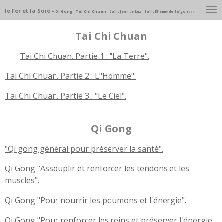
Passer
le Fer et la Soie -
Qi Gong - Tai Chi Chuan -
Saint Jean de Luz - Saint Étienne de Baigorry - Pays Basque
au
Tai Chi Chuan
contenu
principal
Tai Chi Chuan. Partie 1 : "La Terre".
Tai Chi Chuan. Partie 2 : L"Homme".
Tai Chi Chuan. Partie 3 : "Le Ciel".
Qi Gong
"Qi gong général pour préserver la santé".
Qi Gong "Assouplir et renforcer les tendons et les
muscles".
Qi Gong "Pour nourrir les poumons et l'énergie".
Qi Gong "Pour renforcer les reins et préserver l'énergie