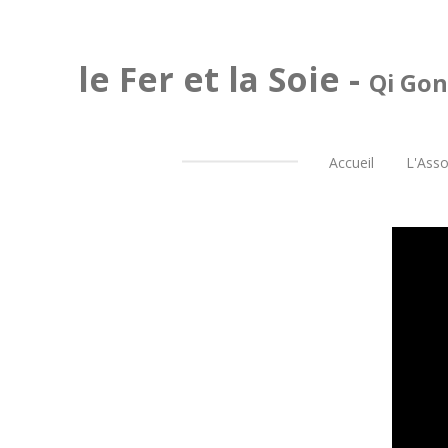
Passer
au
le Fer et la Soie -
contenu
Qi Gon
principal
Accueil
L'Asso